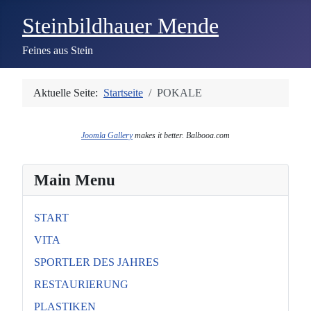
Steinbildhauer Mende
Feines aus Stein
Aktuelle Seite:
Startseite
POKALE
Joomla Gallery
makes it better. Balbooa.com
Main Menu
START
VITA
SPORTLER DES JAHRES
RESTAURIERUNG
PLASTIKEN