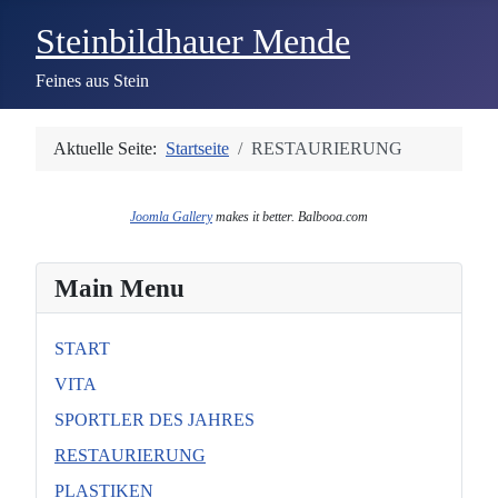
Steinbildhauer Mende
Feines aus Stein
Aktuelle Seite:
Startseite
RESTAURIERUNG
Joomla Gallery
makes it better. Balbooa.com
Main Menu
START
VITA
SPORTLER DES JAHRES
RESTAURIERUNG
PLASTIKEN